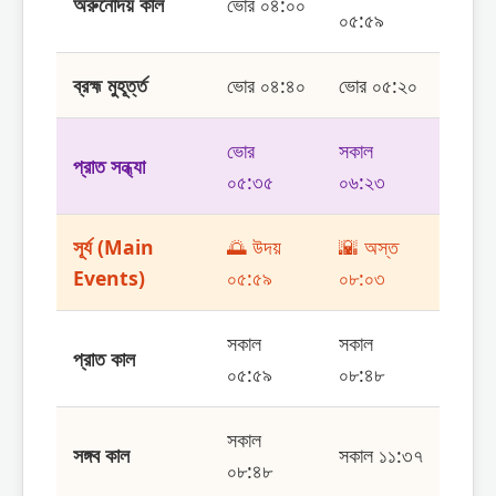
অরুনোদয় কাল
ভোর ০৪:০০
০৫:৫৯
ব্রহ্ম মুহূর্ত্ত
ভোর ০৪:৪০
ভোর ০৫:২০
ভোর
সকাল
প্রাত সন্ধ্যা
০৫:৩৫
০৬:২৩
সূর্য (Main
🌅 উদয়
🌇 অস্ত
Events)
০৫:৫৯
০৮:০৩
সকাল
সকাল
প্রাত কাল
০৫:৫৯
০৮:৪৮
সকাল
সঙ্গব কাল
সকাল ১১:৩৭
০৮:৪৮