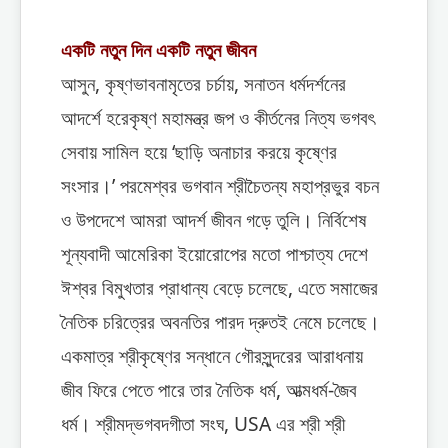
একটি নতুন দিন একটি নতুন জীবন
আসুন, কৃষ্ণভাবনামৃতের চর্চায়, সনাতন ধর্মদর্শনের
আদর্শে হরেকৃষ্ণ মহামন্ত্র জপ ও কীর্তনের নিত্য ভগবৎ
সেবায় সামিল হয়ে ‘ছাড়ি অনাচার করয়ে কৃষ্ণের
সংসার।’ পরমেশ্বর ভগবান শ্রীচৈতন্য মহাপ্রভুর বচন
ও উপদেশে আমরা আদর্শ জীবন গড়ে তুলি। নির্বিশেষ
শূন্যবাদী আমেরিকা ইয়োরোপের মতো পাশ্চাত্য দেশে
ঈশ্বর বিমুখতার প্রাধান্য বেড়ে চলেছে, এতে সমাজের
নৈতিক চরিত্রের অবনতির পারদ দ্রুতই নেমে চলেছে।
একমাত্র শ্রীকৃষ্ণের সন্ধানে গৌরসুন্দরের আরাধনায়
জীব ফিরে পেতে পারে তার নৈতিক ধর্ম, আত্মধর্ম-জৈব
ধর্ম। শ্রীমদ্ভগবদগীতা সংঘ, USA এর শ্রী শ্রী