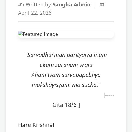
✍️ Written by
Sangha Admin
| 📅
April 22, 2026
"Sarvadharman parityajya mam
ekam saranam vraja
Aham tvam sarvapapebhyo
mokshayisyami ma sucho."
[-----
Gita 18/6 ]
Hare Krishna!