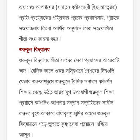
এখানেও আপনাদের (সনাতন ধর্মাবলম্বী হিন্দু মাত্রেই)
প্রতি প্রত্যেকের পত্রিকার প্রচার প্রকাশনায়, গ্রাহক
সংযোজনায় কিংবা আর্থিক অনুদানে সেবা সহযোগিতা
গীতা সংঘ কামনা করে।
গুরুকুল বিদ্যালয়
গুরুকুল বিদ্যালয় গীতা সংঘের সেবা প্রয়াসের আরেকটি
অঙ্গ। বৈদিক কালে গুরুর সন্নিধানে শৈশবের দিনগুলি
যেভাব গুরুআশ্রমে গুরুকুলে বৈদিক সনাতন ধর্মদর্শন
শিক্ষায় বেড়ে উঠত তারই যুগ উপযোগী গুরুকুল শিক্ষা
প্রয়াসে আপনিও আপনার সন্তান সন্ততিদের সামীল
করুন; বৃহৎ আকারে রাধাকৃষ্ণ মন্দির অঙ্গনে গুরুকুল
বিদ্যায়তন গড়ে তুলতে কৃষ্ণসেবা প্রয়াসে এগিয়ে
আসুন।