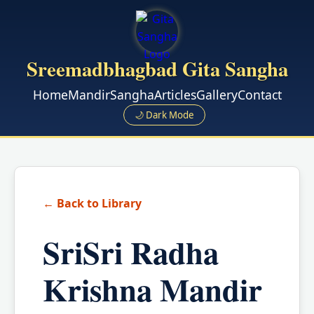
Sreemadbhagbad Gita Sangha
Home
Mandir
Sangha
Articles
Gallery
Contact
🌙 Dark Mode
← Back to Library
SriSri Radha
Krishna Mandir