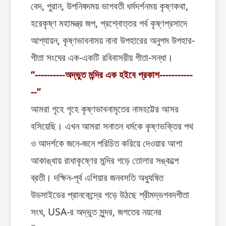
বেদ, পুরান, উপনিষদময় ভাগবতী ধর্মদর্শনময় কৃষ্ণকথা,
হরেকৃষ্ণ মহামন্ত্র জপ, প্রশ্নোত্তর পর্ব কৃষ্ণপ্রসাদে
আপ্যায়ন, কৃষ্ণভাবনাময় নানা উপহারের অনুপম উপহার-
গীতা সংঘের এক-একটি রবিবাসরীয় গীতা-সন্ধা।
‘‘----------অদ্ভুত মন্দির এক হইবে প্রকাশ-----------
--’’
আমরা গৃহে গৃহে কৃষ্ণভাবনামৃতের নামহট্টের আসর
বসিয়েছি। এখন আমরা সনাতন ধর্মকে কৃষ্ণভক্তির পথ
ও আদর্শকে জনে-জনে পরিচিত করিয়ে দেওয়ার আশা
আকাঙ্খায় রাধাকৃষ্ণের মন্দির গড়ে তোলার সঙ্কল্পে
ব্রতী। দক্ষিন-পূর্ব এশিয়ার জনবসতি অধ্যুষিত
উডসাইডের প্রানকেন্দ্রে গড়ে উঠছে শ্রীমদ্ভগবদগীতা
সংঘ, USA-র অদ্ভুত সুন্দর, জগতের নয়নের