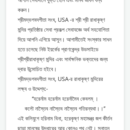
করুন।
শ্রীমদ্ভগবদগীতা সংঘ, USA -র শ্রী শ্রী রাধাকৃষ্ণ
মন্দির প্রতিষ্ঠার সেবা প্রকল্প সেবাযজ্ঞে অর্থ সহযোগিতা
দিয়ে আপনি এগিয়ে আসুন। আগামীতেই সংস্কার সাধন
হতে চলেছে নিউ ইয়র্কের প্রাণকেন্দ্র উডসাইডে
শ্রীশ্রীরাধাকৃষ্ণ মন্দির এবং সার্বক্ষনিক ভক্তদের জন্য
দ্বার উন্মোচিত হইবে।
শ্রীমদ্ভগবদগীতা সংঘ, USA-র রাধাকৃষ্ণ মন্দিরের
লক্ষ্য ও উদ্দেশ্য:-
‘‘হরের্নাম হরের্নাম হরের্নামৈব কেবলম্ ।
কলৌ নাস্তৈব নাস্তৈব নাস্তৈব গতিরন্যথা।।’’
এই কলিযুগে হরিনাম বিনা, হরেকৃষ্ণ মহামন্ত্র জপ কীর্তন
ছাড়া মানুষের উদ্ধারের আর কোনও পথ নেই। সনাতন