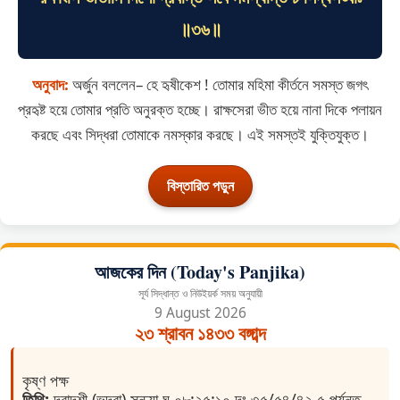
॥৩৬॥
অনুবাদ:
অর্জুন বললেন– হে হৃষীকেশ ! তোমার মহিমা কীর্তনে সমস্ত জগৎ
প্রহৃষ্ট হয়ে তোমার প্রতি অনুরক্ত হচ্ছে। রাক্ষসেরা ভীত হয়ে নানা দিকে পলায়ন
করছে এবং সিদ্ধরা তোমাকে নমস্কার করছে। এই সমস্তই যুক্তিযুক্ত।
বিস্তারিত পড়ুন
আজকের দিন (Today's Panjika)
সূর্য সিদ্ধান্ত ও নিউইয়র্ক সময় অনুযায়ী
9 August 2026
২৩ শ্রাবন ১৪৩৩ বঙ্গাব্দ
কৃষ্ণ পক্ষ
তিথি:
দ্বাদশী (ভদ্রা) সন্ধ্যা ঘ ০৮:২৫:১০ দং ৩৫/৫৪/৪২.৫ পর্যন্ত ,