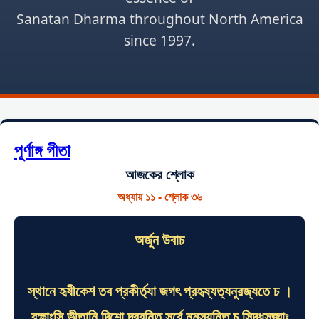
Sanatan Dharma throughout North America
since 1997.
পূর্ণাঙ্গ গীতা
আজকের শ্লোক
অধ্যায় ১১ - শ্লোক ৩৬
অর্জুন উবাচ
স্থানে হৃষীকেশ তব প্রকীর্ত্যা জগৎ প্রহৃষ্যত্যনুরজ্যতে চ ।
রক্ষাংসি ভীতানি দিশো দ্রবন্তি সর্বে নমস্যন্তি চ সিদ্ধসঙ্ঘাঃ