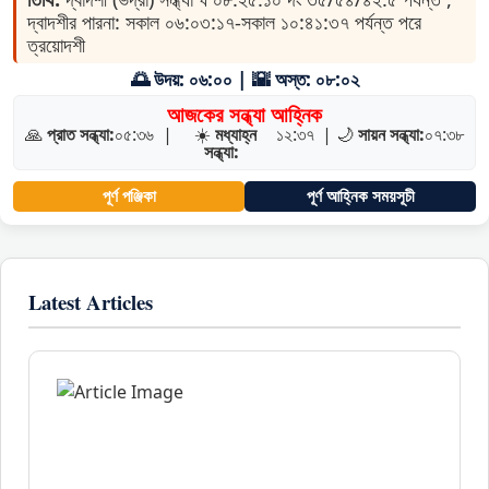
দ্বাদশীর পারনা: সকাল ০৬:০৩:১৭-সকাল ১০:৪১:৩৭ পর্যন্ত পরে
ত্রয়োদশী
🌅 উদয়: ০৬:০০ | 🌇 অস্ত: ০৮:০২
আজকের সন্ধ্যা আহ্নিক
🙏
প্রাত সন্ধ্যা:
০৫:৩৬
|
☀️
মধ্যাহ্ন
১২:৩৭
|
🌙
সায়ন সন্ধ্যা:
০৭:৩৮
সন্ধ্যা:
পূর্ণ পঞ্জিকা
পূর্ণ আহ্নিক সময়সূচী
Latest Articles