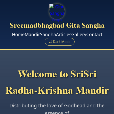
Sreemadbhagbad Gita Sangha
Home
Mandir
Sangha
Articles
Gallery
Contact
🌙 Dark Mode
Welcome to SriSri
Radha-Krishna Mandir
Distributing the love of Godhead and the
essence of