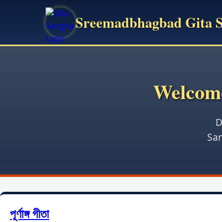
Sreemadbhagbad Gita 
Welcome
D
San
পূর্ণাঙ্গ গীতা