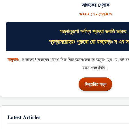
আজকের শ্লোক
অধ্যায় ১৭ - শ্লোক ৩
সত্ত্বানুরূপা সর্বস্য শ্রদ্ধা ভবতি ভারত
শ্রদ্ধাময়োহয়ং পুরুষো যো যচ্ছ্রদ্ধঃ স এব
অনুবাদ:
হে ভারত ! সকলের শ্রদ্ধা নিজ নিজ অন্তঃকরণের অনুরূপ হয়৷ যে যেই রকম
রকম শ্রদ্ধাবান।
বিস্তারিত পড়ুন
Latest Articles