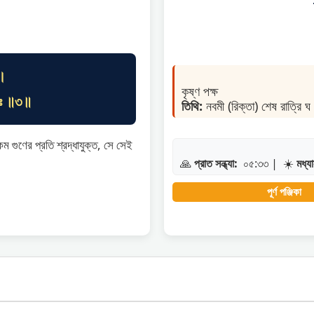
 ।
কৃষ্ণ পক্ষ
 সঃ ॥৩॥
তিথি:
নবমী (রিক্তা) শেষ রাত্রি
 গুণের প্রতি শ্রদ্ধাযুক্ত, সে সেই
🙏
প্রাত সন্ধ্যা:
০৫:৩৩
|
☀️
মধ্যা
পূর্ণ পঞ্জিকা