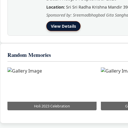
Location:
Sri Sri Radha Krishna Mandir 39
Sponsored by: Sreemadbhagbad Gita Sangh
View Details
Random Memories
Holi 2023 Celebration
G