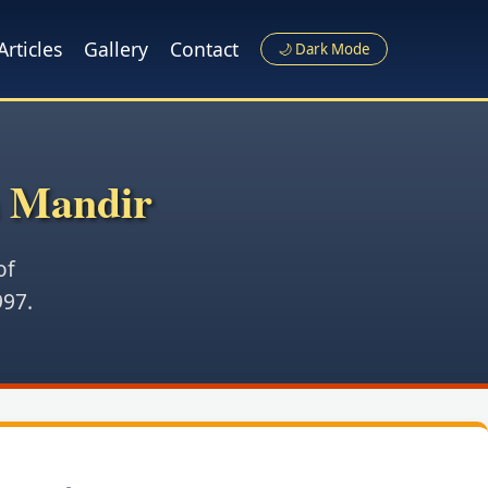
Articles
Gallery
Contact
🌙 Dark Mode
a Mandir
of
997.