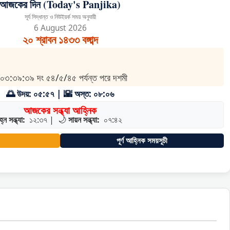
আজকের দিন (Today's Panjika)
সূর্য সিদ্ধান্ত ও নিউইয়র্ক সময় অনুযায়ী
6 August 2026
২০ শ্রাবন ১৪৩৩ বঙ্গাব্দ
 ঘ ০৩:৩৯:৩৯ দং ৫৪/৫/৪৫ পর্যন্ত পরে দশমী
🌅 উদয়: ০৫:৫৭ | 🌇 অস্ত: ০৮:০৬
আজকের সন্ধ্যা আহ্নিক
হ্ন সন্ধ্যা:
১২:৩৭
|
🌙
সায়ন সন্ধ্যা:
০৭:৪২
পূর্ণ আহ্নিক সময়সূচী